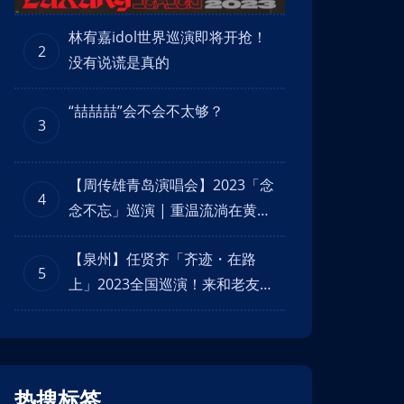
舞台！
林宥嘉idol世界巡演即将开抢！
2
没有说谎是真的
“喆喆喆”会不会不太够？
3
【周传雄青岛演唱会】2023「念
4
念不忘」巡演 | 重温流淌在黄昏
里念念不忘的回忆！
【泉州】任贤齐「齐迹・在路
5
上」2023全国巡演！来和老友一
直在路上齐行！
热搜标签