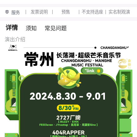
发票说明
预售
不支持选座
实名制观演
服务
详情
须知
常见问题
演出介绍