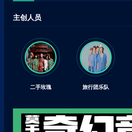
主创人员
二手玫瑰
旅行团乐队