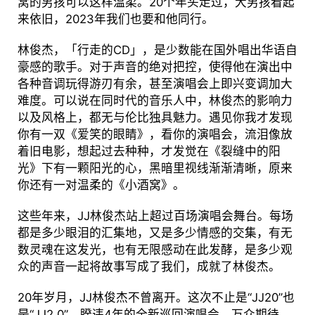
窝的男孩可以这样温柔。20个年头走过，大男孩看起
来依旧，2023年我们也要和他同行。
林俊杰，「行走的CD」，是少数能在国外唱出华语自
豪感的歌手。对于声音的绝对把控，使得他在演出中
各种音调玩得游刃有余，甚至演唱会上即兴变调加大
难度。可以说在同时代的音乐人中，林俊杰的影响力
以及风格上，都无与伦比独具魅力。遇见你我才发现
你有一双《爱笑的眼睛》，看你的演唱会，流泪像放
着旧电影，想起过去种种，才发觉在《裂缝中的阳
光》下有一颗阳光的心，黑暗里视线渐渐清晰，原来
你还有一对温柔的《小酒窝》。
这些年来，JJ林俊杰站上超过百场演唱会舞台。每场
都是多少眼泪的汇集地，又是多少情感的交集，有无
数灵魂在这发光，也有无限感动在此发酵，是多少观
众的声音一起将故事写成了我们，成就了林俊杰。
20年岁月，JJ林俊杰不曾离开。这次不止是“JJ20”也
是“JJ2.0”。睽违4年的全新巡回演唱会，万众期待，