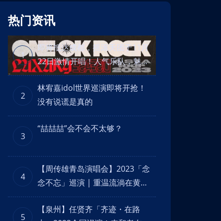
热门资讯
即将抵达成都，摇滚天团于11月
1
22日激情开唱！人气乐队，魅力
舞台！
林宥嘉idol世界巡演即将开抢！
2
没有说谎是真的
“喆喆喆”会不会不太够？
3
【周传雄青岛演唱会】2023「念
4
念不忘」巡演 | 重温流淌在黄昏
里念念不忘的回忆！
【泉州】任贤齐「齐迹・在路
5