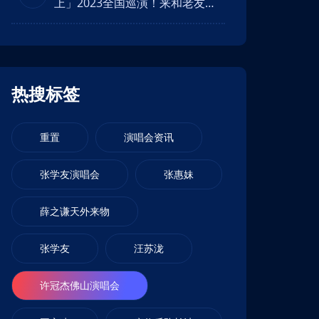
上」2023全国巡演！来和老友一
直在路上齐行！
热搜标签
重置
演唱会资讯
张学友演唱会
张惠妹
薛之谦天外来物
张学友
汪苏泷
许冠杰佛山演唱会