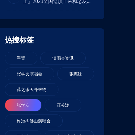
上」2023全国巡演！来和老友一
直在路上齐行！
热搜标签
重置
演唱会资讯
张学友演唱会
张惠妹
薛之谦天外来物
张学友
汪苏泷
许冠杰佛山演唱会