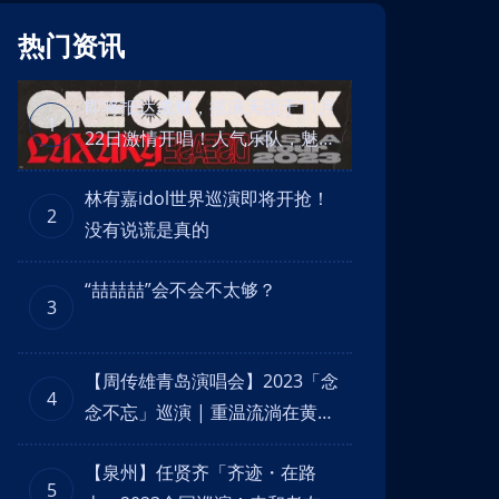
热门资讯
即将抵达成都，摇滚天团于11月
1
22日激情开唱！人气乐队，魅力
舞台！
林宥嘉idol世界巡演即将开抢！
2
没有说谎是真的
“喆喆喆”会不会不太够？
3
【周传雄青岛演唱会】2023「念
4
念不忘」巡演 | 重温流淌在黄昏
里念念不忘的回忆！
【泉州】任贤齐「齐迹・在路
5