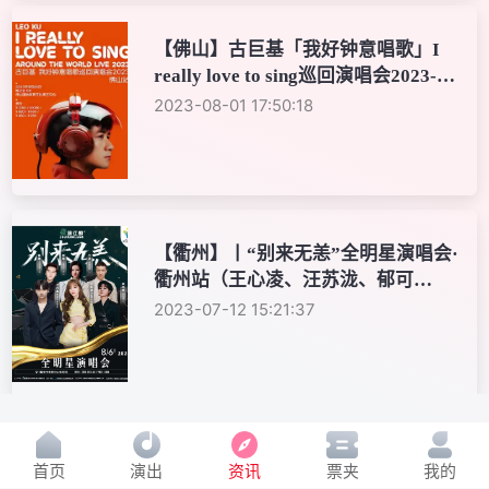
【佛山】古巨基「我好钟意唱歌」I
really love to sing巡回演唱会2023-佛
山站
2023-08-01 17:50:18
【衢州】丨“别来无恙”全明星演唱会·
衢州站（王心凌、汪苏泷、郁可
唯......）
2023-07-12 15:21:37
【广州】丨JACKY CHEUNG《60+》
首页
演出
资讯
票夹
我的
CONCERT TOUR 张学友《60+》巡回