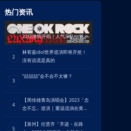
热门资讯
即将抵达成都，摇滚天团于11月
1
22日激情开唱！人气乐队，魅力
舞台！
林宥嘉idol世界巡演即将开抢！
2
没有说谎是真的
“喆喆喆”会不会不太够？
3
【周传雄青岛演唱会】2023「念
4
念不忘」巡演 | 重温流淌在黄昏
里念念不忘的回忆！
【泉州】任贤齐「齐迹・在路
5