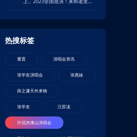
上」2023全国巡演！来和老友一
直在路上齐行！
热搜标签
重置
演唱会资讯
张学友演唱会
张惠妹
薛之谦天外来物
张学友
汪苏泷
许冠杰佛山演唱会